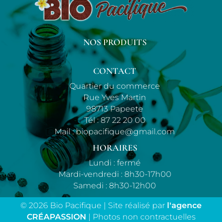
NOS PRODUITS
CONTACT
Quartier du commerce
Rue Yves Martin
98713 Papeete
Tél :
87 22 20 00
Mail :
biopacifique@gmail.com
HORAIRES
Lundi : fermé
Mardi-vendredi : 8h30-17h00
Samedi : 8h30-12h00
© 2026 Bio Pacifique | Site réalisé par
l'agence
CRÉAPASSION
| Photos non contractuelles