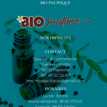
BIO PACIFIQUE
NOS PRODUITS
CONTACT
Quartier du commerce
Rue Yves Martin
98713 Papeete
Tél :
87 22 20 00
Mail :
biopacifique@gmail.com
HORAIRES
Lundi : fermé
Mardi-vendredi : 8h30-17h00
Samedi : 8h30-12h00