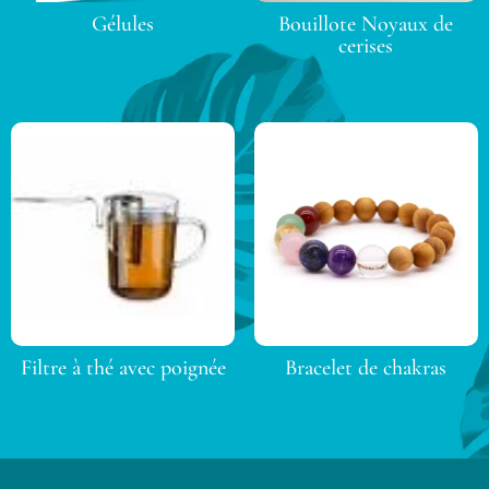
Gélules
Bouillote Noyaux de
cerises
Filtre à thé avec poignée
Bracelet de chakras