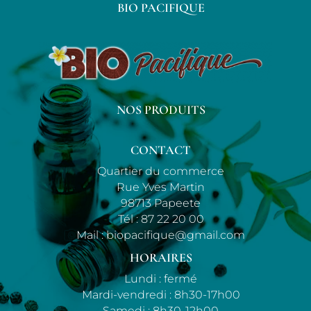
BIO PACIFIQUE
NOS PRODUITS
CONTACT
Quartier du commerce
Rue Yves Martin
98713 Papeete
Tél :
87 22 20 00
Mail :
biopacifique@gmail.com
HORAIRES
Lundi : fermé
Mardi-vendredi : 8h30-17h00
Samedi : 8h30-12h00