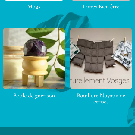
Mugs
Livres Bien être
Boule de guérison
Bouillote Noyaux de
cerises