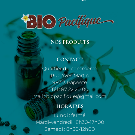
NOS PRODUITS
CONTACT
Quartier du commerce
Rue Yves Martin
98713 Papeete
Tél :
87 22 20 00
Mail :
biopacifique@gmail.com
HORAIRES
Lundi : fermé
Mardi-vendredi : 8h30-17h00
Samedi : 8h30-12h00