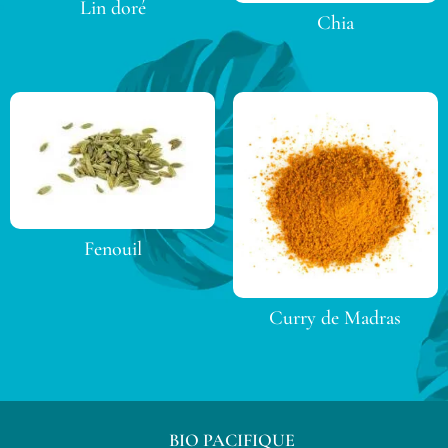
Lin doré
Chia
Fenouil
Curry de Madras
BIO PACIFIQUE