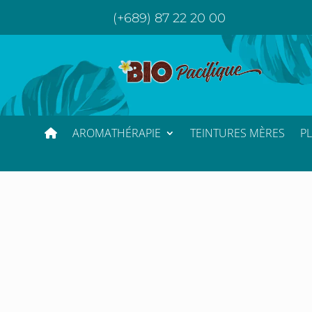
(+689) 87 22 20 00
AROMATHÉRAPIE
TEINTURES MÈRES
P