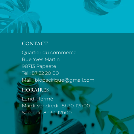
CONTACT
Quartier du commerce
Rue Yves Martin
98713 Papeete
Tél :
87 22 20 00
Mail :
biopacifique@gmail.com
HORAIRES
Lundi : fermé
Mardi-vendredi : 8h30-17h00
Samedi : 8h30-12h00