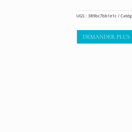
UGS :
389bc7bb1e1c
Catég
DEMANDER PLUS 