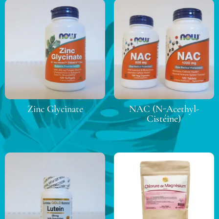
Zinc Glycinate
NAC (N-Acethyl-
Cistéine)