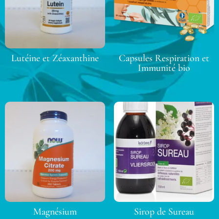
Lutéine et Zéaxanthine
Capsules Respiration et
Immunité bio
Magnésium
Sirop de Sureau