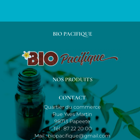
BIO PACIFIQUE
NOS PRODUITS
CONTACT
Quartier du commerce
Rue Yves Martin
98713 Papeete
Tél :
87 22 20 00
Mail :
biopacifique@gmail.com