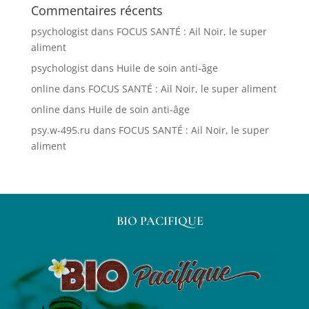
Commentaires récents
psychologist
dans
FOCUS SANTÉ : Ail Noir, le super
aliment
psychologist
dans
Huile de soin anti-âge
online
dans
FOCUS SANTÉ : Ail Noir, le super aliment
online
dans
Huile de soin anti-âge
psy.w-495.ru
dans
FOCUS SANTÉ : Ail Noir, le super
aliment
BIO PACIFIQUE