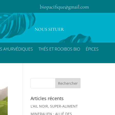
biopacifique@gmail.com
NOUS SITUER
S AYURVÉDIQUES
THÉS ET ROOIBOS BIO
ÉPICES
Articles récents
L’AIL NOIR, SUPER-ALIMENT
MINERALIEN : ALLIÉ DES