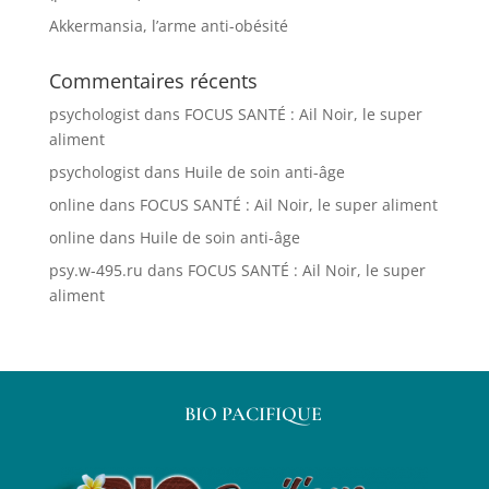
Akkermansia, l’arme anti-obésité
Commentaires récents
psychologist
dans
FOCUS SANTÉ : Ail Noir, le super
aliment
psychologist
dans
Huile de soin anti-âge
online
dans
FOCUS SANTÉ : Ail Noir, le super aliment
online
dans
Huile de soin anti-âge
psy.w-495.ru
dans
FOCUS SANTÉ : Ail Noir, le super
aliment
BIO PACIFIQUE