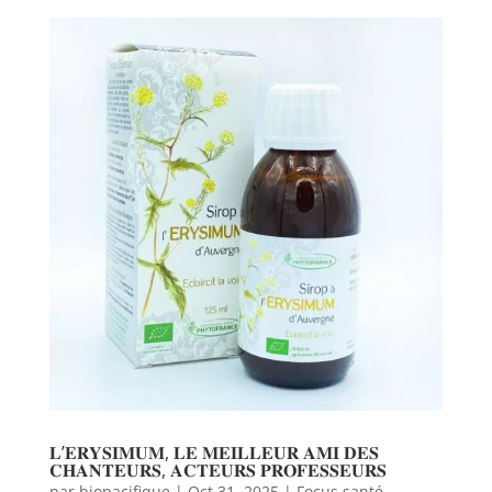
𝐋’𝐄𝐑𝐘𝐒𝐈𝐌𝐔𝐌, 𝐋𝐄 𝐌𝐄𝐈𝐋𝐋𝐄𝐔𝐑 𝐀𝐌𝐈 𝐃𝐄𝐒
𝐂𝐇𝐀𝐍𝐓𝐄𝐔𝐑𝐒, 𝐀𝐂𝐓𝐄𝐔𝐑𝐒 𝐏𝐑𝐎𝐅𝐄𝐒𝐒𝐄𝐔𝐑𝐒
par
biopacifique
|
Oct 31, 2025
|
Focus santé