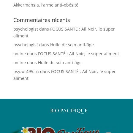
Akkermansia, l’arme anti-obésité
Commentaires récents
psychologist
dans
FOCUS SANTÉ : Ail Noir, le super
aliment
psychologist
dans
Huile de soin anti-âge
online
dans
FOCUS SANTÉ : Ail Noir, le super aliment
online
dans
Huile de soin anti-âge
psy.w-495.ru
dans
FOCUS SANTÉ : Ail Noir, le super
aliment
BIO PACIFIQUE