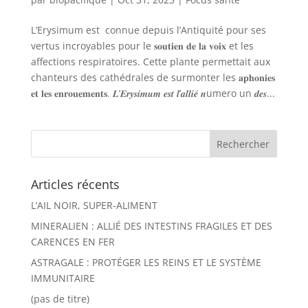
L’Erysimum est connue depuis l’Antiquité pour ses
vertus incroyables pour le 𝐬𝐨𝐮𝐭𝐢𝐞𝐧 𝐝𝐞 𝐥𝐚 𝐯𝐨𝐢𝐱 et les
affections respiratoires. Cette plante permettait aux
chanteurs des cathédrales de surmonter les 𝐚𝐩𝐡𝐨𝐧𝐢𝐞𝐬
𝐞𝐭 𝐥𝐞𝐬 𝐞𝐧𝐫𝐨𝐮𝐞𝐦𝐞𝐧𝐭𝐬. 𝑳’𝑬𝒓𝒚𝒔𝒊𝒎𝒖𝒎 𝒆𝒔𝒕 𝒍’𝒂𝒍𝒍𝒊𝒆́ 𝒏umero un 𝒅𝒆𝒔...
Articles récents
L’AIL NOIR, SUPER-ALIMENT
MINERALIEN : ALLIÉ DES INTESTINS FRAGILES ET DES
CARENCES EN FER
ASTRAGALE : PROTÉGER LES REINS ET LE SYSTÈME
IMMUNITAIRE
(pas de titre)