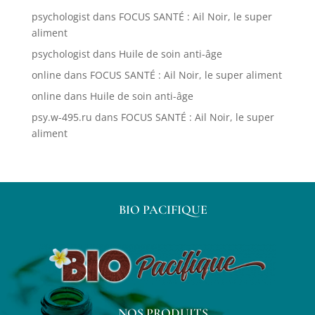
psychologist
dans
FOCUS SANTÉ : Ail Noir, le super
aliment
psychologist
dans
Huile de soin anti-âge
online
dans
FOCUS SANTÉ : Ail Noir, le super aliment
online
dans
Huile de soin anti-âge
psy.w-495.ru
dans
FOCUS SANTÉ : Ail Noir, le super
aliment
BIO PACIFIQUE
NOS PRODUITS