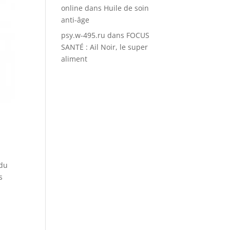
online
dans
Huile de soin
anti-âge
psy.w-495.ru
dans
FOCUS
SANTÉ : Ail Noir, le super
aliment
 du
s