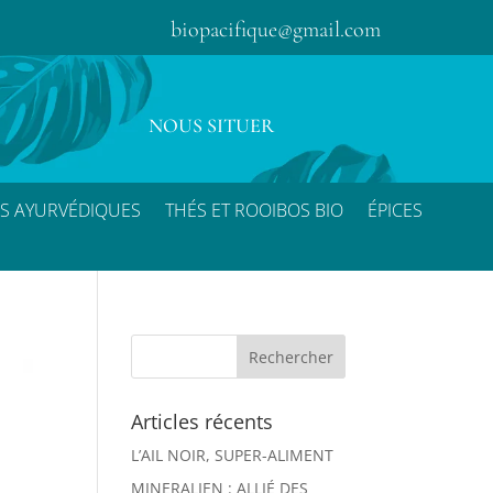
biopacifique@gmail.com
NOUS SITUER
S AYURVÉDIQUES
THÉS ET ROOIBOS BIO
ÉPICES
Articles récents
L’AIL NOIR, SUPER-ALIMENT
MINERALIEN : ALLIÉ DES