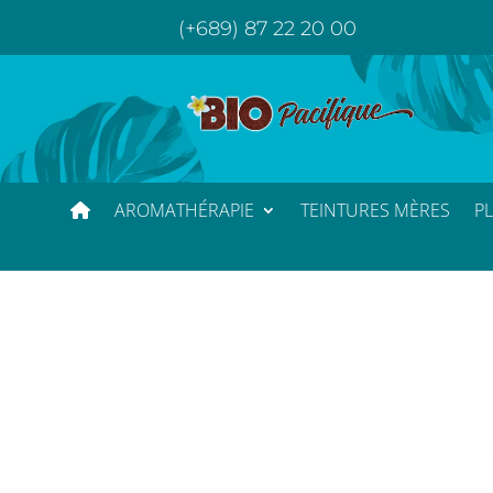
(+689) 87 22 20 00
AROMATHÉRAPIE
TEINTURES MÈRES
P