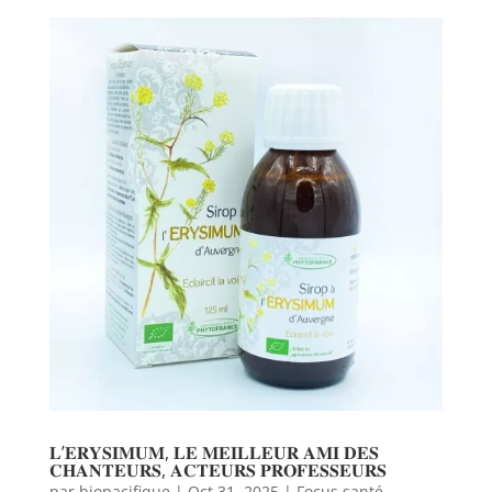
𝐋’𝐄𝐑𝐘𝐒𝐈𝐌𝐔𝐌, 𝐋𝐄 𝐌𝐄𝐈𝐋𝐋𝐄𝐔𝐑 𝐀𝐌𝐈 𝐃𝐄𝐒
𝐂𝐇𝐀𝐍𝐓𝐄𝐔𝐑𝐒, 𝐀𝐂𝐓𝐄𝐔𝐑𝐒 𝐏𝐑𝐎𝐅𝐄𝐒𝐒𝐄𝐔𝐑𝐒
par
biopacifique
|
Oct 31, 2025
|
Focus santé