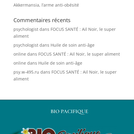
Akkermansia, l’arme anti-obésité
Commentaires récents
psychologist
dans
FOCUS SANTÉ : Ail Noir, le super
aliment
psychologist
dans
Huile de soin anti-âge
online
dans
FOCUS SANTÉ : Ail Noir, le super aliment
online
dans
Huile de soin anti-âge
psy.w-495.ru
dans
FOCUS SANTÉ : Ail Noir, le super
aliment
BIO PACIFIQUE