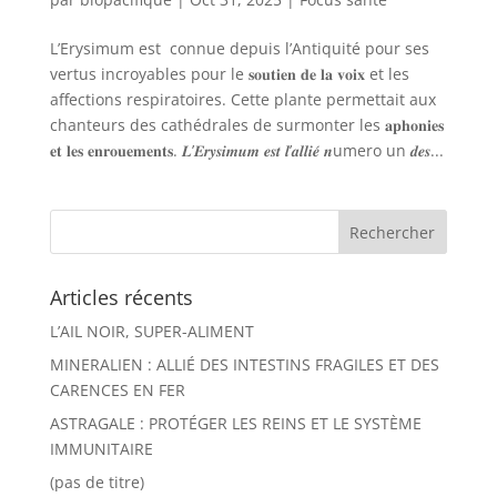
L’Erysimum est connue depuis l’Antiquité pour ses
vertus incroyables pour le 𝐬𝐨𝐮𝐭𝐢𝐞𝐧 𝐝𝐞 𝐥𝐚 𝐯𝐨𝐢𝐱 et les
affections respiratoires. Cette plante permettait aux
chanteurs des cathédrales de surmonter les 𝐚𝐩𝐡𝐨𝐧𝐢𝐞𝐬
𝐞𝐭 𝐥𝐞𝐬 𝐞𝐧𝐫𝐨𝐮𝐞𝐦𝐞𝐧𝐭𝐬. 𝑳’𝑬𝒓𝒚𝒔𝒊𝒎𝒖𝒎 𝒆𝒔𝒕 𝒍’𝒂𝒍𝒍𝒊𝒆́ 𝒏umero un 𝒅𝒆𝒔...
Articles récents
L’AIL NOIR, SUPER-ALIMENT
MINERALIEN : ALLIÉ DES INTESTINS FRAGILES ET DES
CARENCES EN FER
ASTRAGALE : PROTÉGER LES REINS ET LE SYSTÈME
IMMUNITAIRE
(pas de titre)