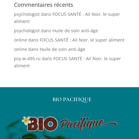
Commentaires récents
psychologist
dans
FOCUS SANTÉ : Ail Noir, le super
aliment
psychologist
dans
Huile de soin anti-âge
online
dans
FOCUS SANTÉ : Ail Noir, le super aliment
online
dans
Huile de soin anti-âge
psy.w-495.ru
dans
FOCUS SANTÉ : Ail Noir, le super
aliment
BIO PACIFIQUE