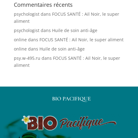
Commentaires récents
psychologist
dans
FOCUS SANTÉ : Ail Noir, le super
aliment
psychologist
dans
Huile de soin anti-âge
online
dans
FOCUS SANTÉ : Ail Noir, le super aliment
online
dans
Huile de soin anti-âge
psy.w-495.ru
dans
FOCUS SANTÉ : Ail Noir, le super
aliment
BIO PACIFIQUE