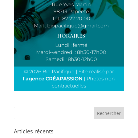
Rue Yves Martin
98713 Papeete
Tél :
87 22 20 00
Mail :
biopacifique@gmail.com
HORAIRES
Lundi : fermé
Mardi-vendredi : 8h30-17h00
Samedi : 8h30-12h00
© 2026 Bio Pacifique | Site réalisé par
l'agence CRÉAPASSION
| Photos non
contractuelles
Articles récents