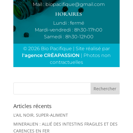
Mail :
biopacifique@gmail.com
HORAIRES
Lundi : fermé
Mardi-vendredi : 8h30-17h00
Samedi : 8h30-12h00
© 2026 Bio Pacifique | Site réalisé par
l'agence CRÉAPASSION
| Photos non
contractuelles
Articles récents
L’AIL NOIR, SUPER-ALIMENT
MINERALIEN : ALLIÉ DES INTESTINS FRAGILES ET DES
CARENCES EN FER