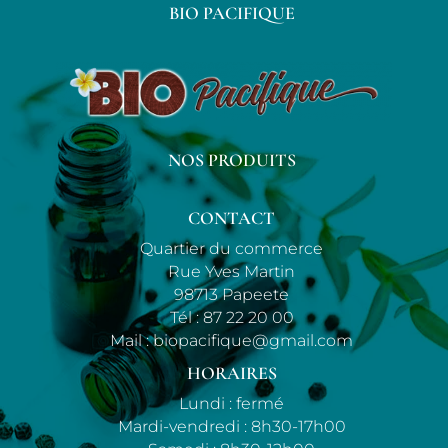
BIO PACIFIQUE
NOS PRODUITS
CONTACT
Quartier du commerce
Rue Yves Martin
98713 Papeete
Tél :
87 22 20 00
Mail :
biopacifique@gmail.com
HORAIRES
Lundi : fermé
Mardi-vendredi : 8h30-17h00