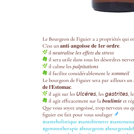
Le Bourgeon de Figuier a 2 propriétés qui
e
C’est un 𝐚𝐧𝐭𝐢-𝐚𝐧𝐠𝐨𝐢𝐬𝐬𝐞 𝐝𝐞 𝟏𝐞𝐫 𝐨𝐫𝐝𝐫𝐞.
il 𝑛𝑒𝑢𝑡𝑟𝑎𝑙𝑖𝑠𝑒 𝑙𝑒𝑠 𝑒𝑓𝑓𝑒𝑡𝑠 𝑑𝑢 𝑠𝑡𝑟𝑒𝑠𝑠
il sera utile dans tous les désordres nerveux (𝑑𝑒́𝑝𝑟𝑒𝑠𝑠
il calme les 𝑝𝑎𝑙𝑝𝑖𝑡𝑎𝑡𝑖𝑜𝑛𝑠
il facilite considérablement le 𝑠𝑜𝑚𝑚𝑒𝑖𝑙
Le bourgeon de Figuier sera par ailleurs un allié 
𝐝𝐞 𝐥’𝐄𝐬𝐭𝐨𝐦𝐚𝐜.
il agit sur les 𝘜𝘭𝘤𝘦̀𝘳𝘦𝘴, les 𝘨𝘢𝘴𝘵𝘳𝘪𝘵𝘦𝘴, l
il agit efficacement sur la 𝒃𝒐𝒖𝒍𝒊𝒎𝒊𝒆 et r
Que vous soyez angoissé, trop nerveux ou q
figuier est fait pour vous soulager
#santeholistique
#santebienetre
#santenatur
#gemmotherapie
#bourgeons
#bourgeondef