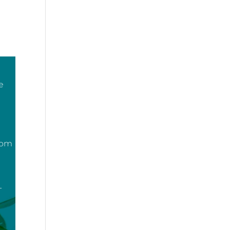
e
com
-