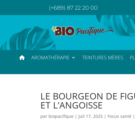
(+689) 87 22 20 00
AROMATHÉRAPIE
TEINTURES MÈRES
P
LE BOURGEON DE FIG
ET L’ANGOISSE
par
biopacifique
|
Juil 17, 2025
|
Focus santé