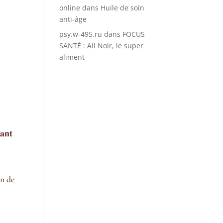
online
dans
Huile de soin
anti-âge
psy.w-495.ru
dans
FOCUS
SANTÉ : Ail Noir, le super
aliment
𝐧𝐭
on de