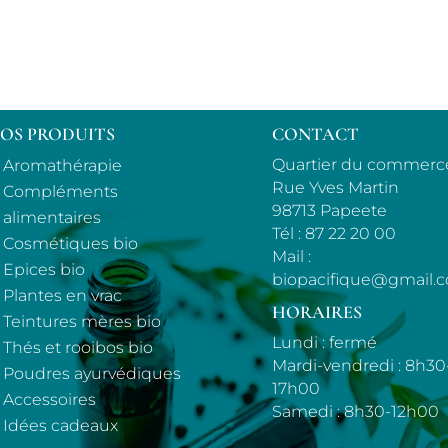
OS PRODUITS
CONTACT
Quartier du commerc
Aromathérapie
Rue Yves Martin
Compléments
98713 Papeete
alimentaires
Tél :
87 22 20 00
Cosmétiques bio
Mail :
Epices bio
biopacifique@gmail.
Plantes en vrac
HORAIRES
Teintures mères bio
Lundi : fermé
Thés et rooibos bio
Mardi-vendredi : 8h30
Poudres ayurvédiques
17h00
Accessoires
Samedi : 8h30-12h00
Idées cadeaux