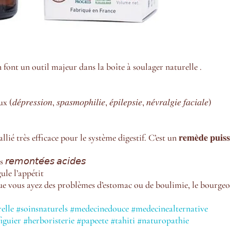
n font un outil majeur dans la boîte à soulager naturelle .
𝑖𝑜𝑛, 𝑠𝑝𝑎𝑠𝑚𝑜𝑝ℎ𝑖𝑙𝑖𝑒, 𝑒́𝑝𝑖𝑙𝑒𝑝𝑠𝑖𝑒, 𝑛𝑒́𝑣𝑟𝑎𝑙𝑔𝑖𝑒 𝑓𝑎𝑐𝑖𝑎𝑙𝑒)
très efficace pour le système digestif. C’est un 𝐫𝐞𝐦𝐞̀𝐝𝐞 𝐩𝐮𝐢𝐬𝐬
es 𝘳𝘦𝘮𝘰𝘯𝘵𝘦́𝘦𝘴 𝘢𝘤𝘪𝘥𝘦𝘴
égule l’appétit
ue vous ayez des problèmes d’estomac ou de boulimie, le bourge
elle
#soinsnaturels
#medecinedouce
#medecinealternative
iguier
#herboristerie
#papeete
#tahiti
#naturopathie