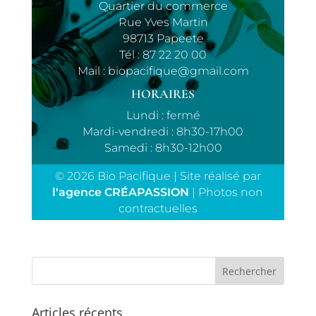
Quartier du commerce
Rue Yves Martin
98713 Papeete
Tél :
87 22 20 00
Mail :
biopacifique@gmail.com
HORAIRES
Lundi : fermé
Mardi-vendredi : 8h30-17h00
Samedi : 8h30-12h00
© 2026 Bio Pacifique | Site réalisé par
l'agence CRÉAPASSION
| Photos non
contractuelles
Articles récents