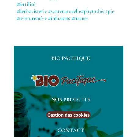
#fertilité
#herboristerie
#santenaturelle#phytothérapie
#teinturemère #infusions #tisanes
BIO PACIFIQUE
NOS PRODUITS
Gestion des cookies
CONTACT