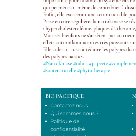
importante pour la santé du système cardiov
qui permettrait même de contribuer à dissou
Enfin, elle exercerait une action notable pou
Prise en cure régulière, la nattokinase se r
: hypercholestérolémie, plaques d’athérome,
Mais ses bienfaits ne s’arrêtent pas au coeu
effets anti-inflammatoires très puissants sur
Elle aiderait aussi à réduire les polypes du 
des polypes nasaux.
#Nattokinase
#tahiti
#papeete
#complement
#santenaturelle
#phytotherapie
BIO PACIFIQUE
N
Contactez nous
Qui sommes nous ?
Politique de
confidentialité