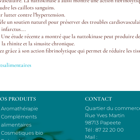
asculaire. La nattokinase a aussi montré une action fibrinolyti
dre les caillots sanguins.
r lutter contre l’hypertension.
évèle un soutien naturel pour préserver des troubles cardiovascula
 infarctus….
r. Une étude récente a montré que la nattokinase peut produire d
 la rhinite et la sinusite chronique.
nez grâce à son action fibrinolytique qui permet de réduire les tis
salimentaires
OS PRODUITS
CONTACT
Quartier du commerc
Aromathérapie
Rue Yves Martin
Compléments
98713 Papeete
alimentaires
Tél :
87 22 20 00
Cosmétiques bio
Mail :