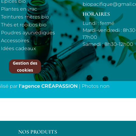
Epices bio
biopacifique@gmail.
Plantes en vrac
HORAIRES
Teintures mères bio
Lundi : fermé
Thés et rooibos bio
Mardi-vendredi : 8h30
Poudres ayurvédiques
17h00
Accessoires
Samedi : 8h30-12h00
Idées cadeaux
Gestion des
cookies
alisé par
l'agence CRÉAPASSION
| Photos non
NOS PRODUITS