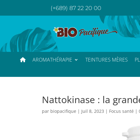
(+689) 87 22 20 00
AROMATHÉRAPIE
TEINTURES MÈRES
P
Nattokinase : la grand
par
biopacifique
|
Juil 8, 2023
|
Focus santé
|