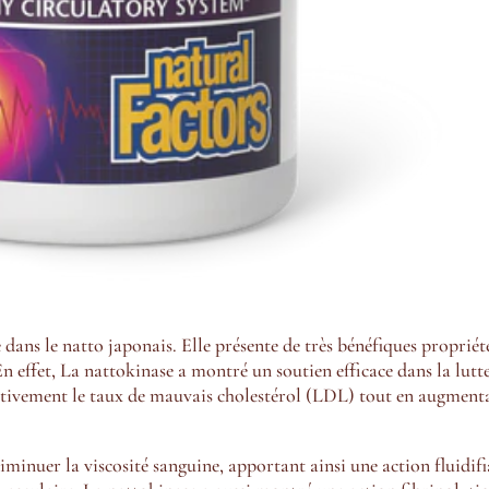
dans le natto japonais. Elle présente de très bénéfiques propriét
n effet, La nattokinase a montré un soutien efficace dans la lutt
ficativement le taux de mauvais cholestérol (LDL) tout en augment
 diminuer la
viscosité sanguine, apportant ainsi une action fluidif