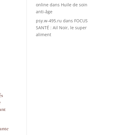
online
dans
Huile de soin
anti-âge
psy.w-495.ru
dans
FOCUS
SANTÉ : Ail Noir, le super
aliment
és
e
ant
iante