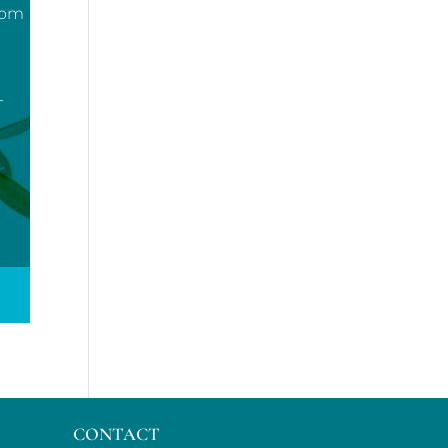
com
-
CONTACT