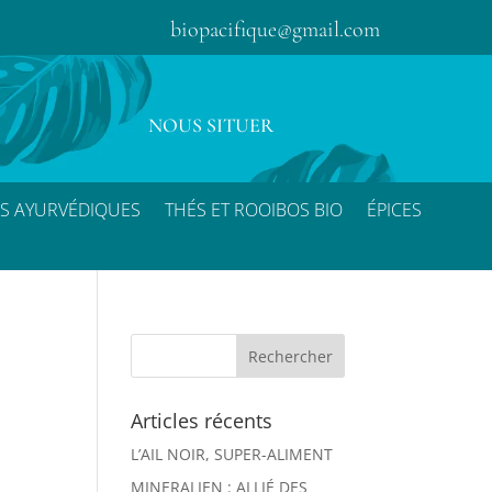
biopacifique@gmail.com
NOUS SITUER
S AYURVÉDIQUES
THÉS ET ROOIBOS BIO
ÉPICES
Articles récents
L’AIL NOIR, SUPER-ALIMENT
MINERALIEN : ALLIÉ DES