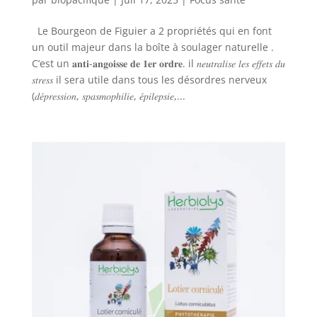
Le Bourgeon de Figuier a 2 propriétés qui en font
un outil majeur dans la boîte à soulager naturelle .
C’est un 𝐚𝐧𝐭𝐢-𝐚𝐧𝐠𝐨𝐢𝐬𝐬𝐞 𝐝𝐞 𝟏𝐞𝐫 𝐨𝐫𝐝𝐫𝐞. il 𝑛𝑒𝑢𝑡𝑟𝑎𝑙𝑖𝑠𝑒 𝑙𝑒𝑠 𝑒𝑓𝑓𝑒𝑡𝑠 𝑑𝑢
𝑠𝑡𝑟𝑒𝑠𝑠 il sera utile dans tous les désordres nerveux
(𝑑𝑒́𝑝𝑟𝑒𝑠𝑠𝑖𝑜𝑛, 𝑠𝑝𝑎𝑠𝑚𝑜𝑝ℎ𝑖𝑙𝑖𝑒, 𝑒́𝑝𝑖𝑙𝑒𝑝𝑠𝑖𝑒,...