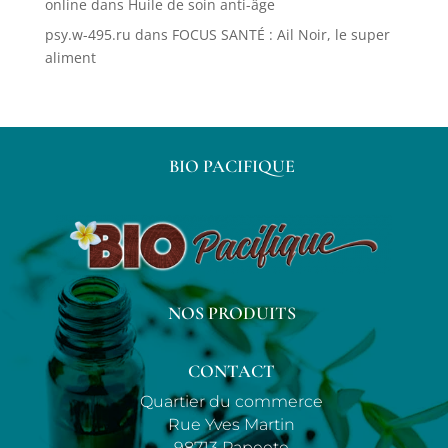
online
dans
Huile de soin anti-âge
psy.w-495.ru
dans
FOCUS SANTÉ : Ail Noir, le super
aliment
BIO PACIFIQUE
NOS PRODUITS
CONTACT
Quartier du commerce
Rue Yves Martin
98713 Papeete