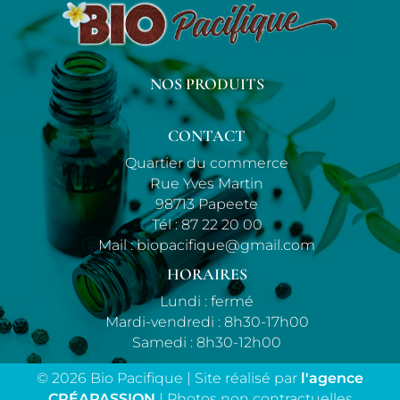
NOS PRODUITS
CONTACT
Quartier du commerce
Rue Yves Martin
98713 Papeete
Tél :
87 22 20 00
Mail :
biopacifique@gmail.com
HORAIRES
Lundi : fermé
Mardi-vendredi : 8h30-17h00
Samedi : 8h30-12h00
© 2026 Bio Pacifique | Site réalisé par
l'agence
CRÉAPASSION
| Photos non contractuelles